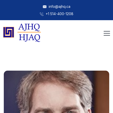
info@ajhq.ca
+1 514-400-1208