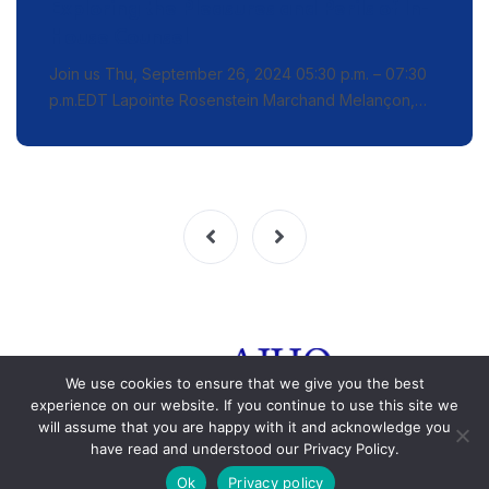
Exploring the Pleasures and Perils of In-
House Counsel
Join us Thu, September 26, 2024 05:30 p.m. – 07:30
p.m.EDT Lapointe Rosenstein Marchand Melançon,…
We use cookies to ensure that we give you the best
experience on our website. If you continue to use this site we
will assume that you are happy with it and acknowledge you
have read and understood our Privacy Policy.
© 2015-2023 HJAQ. All rights reserved. Any reproduction is
Ok
Privacy policy